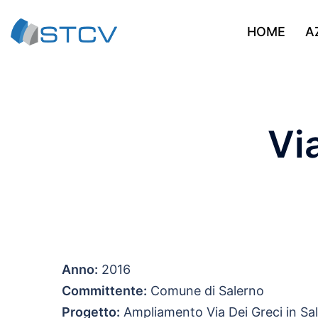
Vai
al
HOME
A
contenuto
Vi
Anno:
2016
Committente:
Comune di Salerno
Progetto:
Ampliamento Via Dei Greci in Sa